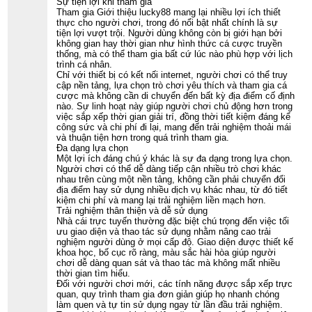
Sự tiện lợi khi tham gia
Tham gia Giới thiệu lucky88 mang lại nhiều lợi ích thiết
thực cho người chơi, trong đó nổi bật nhất chính là sự
tiện lợi vượt trội. Người dùng không còn bị giới hạn bởi
không gian hay thời gian như hình thức cá cược truyền
thống, mà có thể tham gia bất cứ lúc nào phù hợp với lịch
trình cá nhân.
Chỉ với thiết bị có kết nối internet, người chơi có thể truy
cập nền tảng, lựa chọn trò chơi yêu thích và tham gia cá
cược mà không cần di chuyển đến bất kỳ địa điểm cố định
nào. Sự linh hoạt này giúp người chơi chủ động hơn trong
việc sắp xếp thời gian giải trí, đồng thời tiết kiệm đáng kể
công sức và chi phí đi lại, mang đến trải nghiệm thoải mái
và thuận tiện hơn trong quá trình tham gia.
Đa dạng lựa chọn
Một lợi ích đáng chú ý khác là sự đa dạng trong lựa chọn.
Người chơi có thể dễ dàng tiếp cận nhiều trò chơi khác
nhau trên cùng một nền tảng, không cần phải chuyển đổi
địa điểm hay sử dụng nhiều dịch vụ khác nhau, từ đó tiết
kiệm chi phí và mang lại trải nghiệm liền mạch hơn.
Trải nghiệm thân thiện và dễ sử dụng
Nhà cái trực tuyến thường đặc biệt chú trọng đến việc tối
ưu giao diện và thao tác sử dụng nhằm nâng cao trải
nghiệm người dùng ở mọi cấp độ. Giao diện được thiết kế
khoa học, bố cục rõ ràng, màu sắc hài hòa giúp người
chơi dễ dàng quan sát và thao tác mà không mất nhiều
thời gian tìm hiểu.
Đối với người chơi mới, các tính năng được sắp xếp trực
quan, quy trình tham gia đơn giản giúp họ nhanh chóng
làm quen và tự tin sử dụng ngay từ lần đầu trải nghiệm.