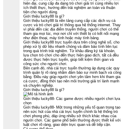
hiện đại, cung cấp đa dạng trò chơi giải trí cùng nhiều lợi
ích thiết thực, hướng đến trải nghiệm an toàn và thuận
tiện cho người dùng.
Giới thiệu lucky88 là gì?
Giới thiệu lucky88 là nền tảng cung cấp các dịch vụ cá
cược và trò chơi giải trí thông qua hệ thống internet. Thay
vì phải đến các địa điểm truyền thống, người chơi có thể
tham gia mọi lúc, mọi nơi chỉ với thiết bị có kết nối mạng
như điện thoại, máy tính hoặc máy tính bảng.
Giới thiệu lucky88 trực tuyến dựa trên công nghệ số, cho
phép xử lý dữ liệu nhanh chóng và đảm bảo tính liên tục
trong quá trình trải nghiệm. Từ khâu đăng ký tài khoản,
lựa chọn trò chơi cho đến thực hiện giao dịch, tất cả đều
được thực hiện trực tuyến, giúp tiết kiệm thời gian và
công sức cho người chơi.
Bên cạnh đó, nhà cái trực tuyến thường áp dụng các quy
trình quản lý rõ ràng nhằm đảm bảo sự minh bạch và công
bằng. Điều này giúp người chơi yên tâm hơn khi tham gia
cá cược, đồng thời tạo nên môi trường giải trí lành mạnh
và chuyên nghiệp.
Giới thiệu lucky88 là gì?
Giới thiệu lucky88- Các game được nhiều người chơi lựa
chọn
Giới thiệu lucky88- Một trong những yếu tố quan trọng tạo
nên sức hút của nhà cái trực tuyến chính là hệ thống trò
chơi phong phú, đáp ứng nhiều sở thích khác nhau của
người chơi. Các game phổ biến thường được thiết kế với
luật chơi rõ ràng, giao diện trực quan và dễ tiếp cận.
Cá cược thể thao