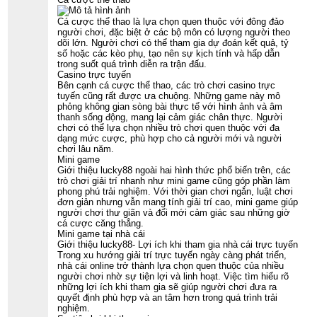
Cá cược thể thao là lựa chọn quen thuộc với đông đảo
người chơi, đặc biệt ở các bộ môn có lượng người theo
dõi lớn. Người chơi có thể tham gia dự đoán kết quả, tỷ
số hoặc các kèo phụ, tạo nên sự kịch tính và hấp dẫn
trong suốt quá trình diễn ra trận đấu.
Casino trực tuyến
Bên cạnh cá cược thể thao, các trò chơi casino trực
tuyến cũng rất được ưa chuộng. Những game này mô
phỏng không gian sòng bài thực tế với hình ảnh và âm
thanh sống động, mang lại cảm giác chân thực. Người
chơi có thể lựa chọn nhiều trò chơi quen thuộc với đa
dạng mức cược, phù hợp cho cả người mới và người
chơi lâu năm.
Mini game
Giới thiệu lucky88 ngoài hai hình thức phổ biến trên, các
trò chơi giải trí nhanh như mini game cũng góp phần làm
phong phú trải nghiệm. Với thời gian chơi ngắn, luật chơi
đơn giản nhưng vẫn mang tính giải trí cao, mini game giúp
người chơi thư giãn và đổi mới cảm giác sau những giờ
cá cược căng thẳng.
Mini game tại nhà cái
Giới thiệu lucky88- Lợi ích khi tham gia nhà cái trực tuyến
Trong xu hướng giải trí trực tuyến ngày càng phát triển,
nhà cái online trở thành lựa chọn quen thuộc của nhiều
người chơi nhờ sự tiện lợi và linh hoạt. Việc tìm hiểu rõ
những lợi ích khi tham gia sẽ giúp người chơi đưa ra
quyết định phù hợp và an tâm hơn trong quá trình trải
nghiệm.