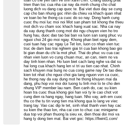
toan co the yen tam ve tinh xanh chin. Chang duong phat
trien than toc cua nha cai nay da minh chung cho chat
luong dich vu dang cap quoc te. Bai viet duoi day se cung
cap cho ban nhung goc nhin da chieu va khach quan nhat
ve toan bo he thong ca cuoc do so nay. Dong hanh cung
cuoc thu moi luc moi noi Mot san pham tot khong the thieu
mot dich vu cham soc khach hang xuat sac. Nha cai nay
da xay dung thanh cong mot doi ngu chuyen vien ho tro
hung hau, duoc dao tao bai ban va luon san sang phuc vu
nguoi choi 24 gio moi ngay. Khong phan biet ngay dem,
cuoi tuan hay cac ngay Le Tet lon, luon co nhan vien tuc
truc de dam bao trai nghiem giai tri cua ban khong bao gio
bi gian doan du chi la mot phut. Thai do phuc vu cua cac
nhan vien luon vo cung chuan muc, an can, niem no va
day tinh kien nhan. Ho luon biet cach lang nghe va dat su
hai long cua khach hang len vi tri uu tien cao nhat. Chinh
sach khuyen mai bung no cua cong game nay De tao dieu
kien tot nhat cho nguoi choi gia tang nguon von ca cuoc,
he thong nay da xay dung mot he thong khuyen mai da
dang, phu hop voi moi doi tuong tu linh moi to te cho den
nhung VIP member lau nam. Ben canh do, cac su kien
hoan tra cuoc thua khong gioi han voi ty le cao chot vot
cung dien ra hang ngay, hang tuan. Nho vay, anh em cuoc
thu co the tu tin vung tien ma khong qua lo lang ve viec
trang tay. Vao cac dip le tet, sinh nhat thanh vien hay cac
su kien the thao lon, nha cai con to chuc cac minigame
dua top voi phan thuong la sieu xe, dien thoai doi moi va
hang ty dong tien mat. Bai viet goc: https://llwint1.com/