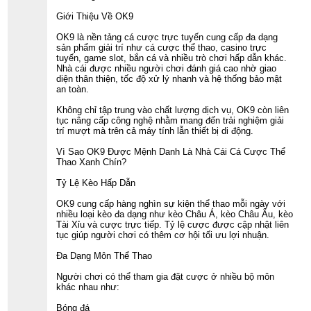
Giới Thiệu Về OK9
OK9 là nền tảng cá cược trực tuyến cung cấp đa dạng
sản phẩm giải trí như cá cược thể thao, casino trực
tuyến, game slot, bắn cá và nhiều trò chơi hấp dẫn khác.
Nhà cái được nhiều người chơi đánh giá cao nhờ giao
diện thân thiện, tốc độ xử lý nhanh và hệ thống bảo mật
an toàn.
Không chỉ tập trung vào chất lượng dịch vụ, OK9 còn liên
tục nâng cấp công nghệ nhằm mang đến trải nghiệm giải
trí mượt mà trên cả máy tính lẫn thiết bị di động.
Vì Sao OK9 Được Mệnh Danh Là Nhà Cái Cá Cược Thể
Thao Xanh Chín?
Tỷ Lệ Kèo Hấp Dẫn
OK9 cung cấp hàng nghìn sự kiện thể thao mỗi ngày với
nhiều loại kèo đa dạng như kèo Châu Á, kèo Châu Âu, kèo
Tài Xỉu và cược trực tiếp. Tỷ lệ cược được cập nhật liên
tục giúp người chơi có thêm cơ hội tối ưu lợi nhuận.
Đa Dạng Môn Thể Thao
Người chơi có thể tham gia đặt cược ở nhiều bộ môn
khác nhau như:
Bóng đá