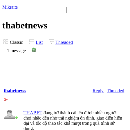
Mikraite
thabetnews
Classic
List
Threaded
1 message
thabetnews
Reply
|
Threaded
|
thabetnews
THABET
đang trở thành cái tên được nhiều người
chơi nhắc đến nhờ trải nghiệm ổn định, giao diện hiện
đại và tốc độ thao tác khá mượt trong quá trình sử
dụng.