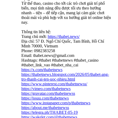
Từ thể thao, casino cho tới các trò chơi giải trí phổ
biến, mọi tính năng đều được tối ưu theo hướng
nhanh – tiện – dễ tiếp cận, mang lại cảm giác chơi
thoải mái và phù hợp với xu hướng giải trí online hiện
nay.
Thông tin liên hệ:
Trang chủ mới:
https://thabet.news/
Địa chỉ: 57 Đ. Ngô Chí Quốc, Tam Bình, Hồ Chí
Minh 70000, Vietnam
Phone: 0982383258
Email: thabet.news@gmail.com
Hashtags: #thabet #thabetnews #thabet_casino
#thabet_link_vao #thabet_nha_cai
https://x.com/thabetnews
https://thabetnews.blogspot.com/2026/05/thabet-ang-
tro-thanh-cai-ten-uoc-nhieu.html
https://www.pinterest.com/thabetnewss/
https://vimeo.com/thabetnews
https://gravatar.com/thabetnewss
https://issuu.com/thabetnews
https://www.instapaper.com/p/thabetnews
https://about.me/thabetnewss
https://telegra.ph/THABET-05-19
https://wakelet.com/@thabetnews