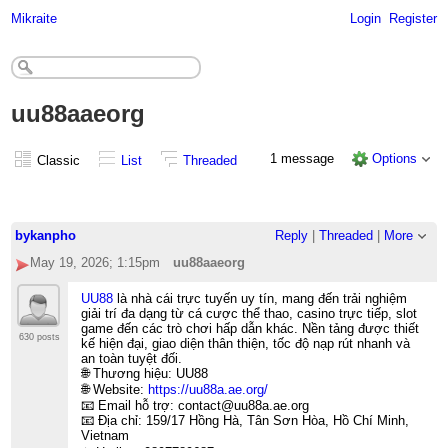
Mikraite
Login
Register
uu88aaeorg
1 message
Options
Classic
List
Threaded
bykanpho
Reply
|
Threaded
|
More
May 19, 2026; 1:15pm
uu88aaeorg
UU88
là nhà cái trực tuyến uy tín, mang đến trải nghiệm
giải trí đa dạng từ cá cược thể thao, casino trực tiếp, slot
game đến các trò chơi hấp dẫn khác. Nền tảng được thiết
630 posts
kế hiện đại, giao diện thân thiện, tốc độ nạp rút nhanh và
an toàn tuyệt đối.
🌐 Thương hiệu: UU88
🌐 Website:
https://uu88a.ae.org/
📧 Email hỗ trợ: contact@uu88a.ae.org
📧 Địa chỉ: 159/17 Hồng Hà, Tân Sơn Hòa, Hồ Chí Minh,
Vietnam